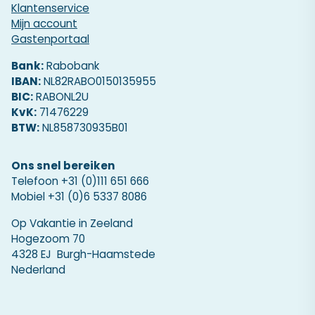
Klantenservice
Mijn account
Gastenportaal
Bank:
Rabobank
IBAN:
NL82RABO0150135955
BIC:
RABONL2U
KvK:
71476229
BTW:
NL858730935B01
Ons snel bereiken
Telefoon
+31 (0)111 651 666
Mobiel
+31 (0)6 5337 8086
Op Vakantie in Zeeland
Hogezoom 70
4328 EJ Burgh-Haamstede
Nederland