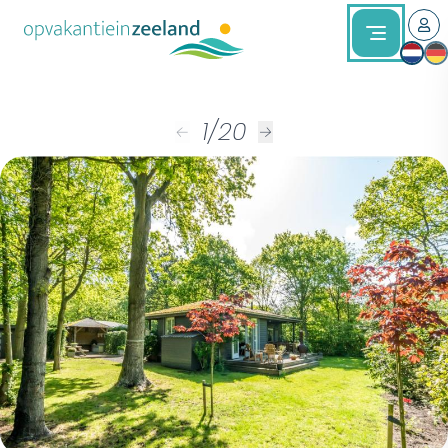
1
/
20
←
→