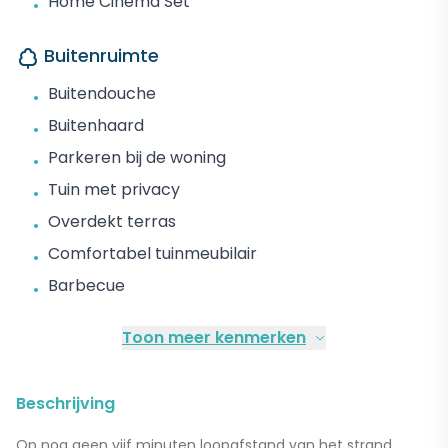
Home Cinema Set
•
Buitenruimte
Buitendouche
•
Buitenhaard
•
Parkeren bij de woning
•
Tuin met privacy
•
Overdekt terras
•
Comfortabel tuinmeubilair
•
Barbecue
•
Toon meer kenmerken
Beschrijving
Op nog geen vijf minuten loopafstand van het strand