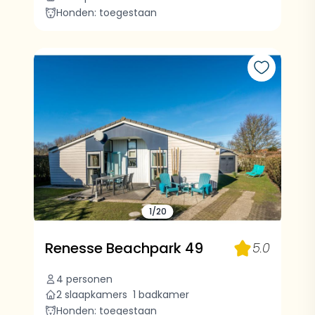
Honden: toegestaan
1/20
Renesse Beachpark 49
5.0
4 personen
2 slaapkamers
1 badkamer
Honden: toegestaan