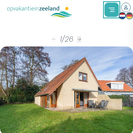
1
/
26
←
→