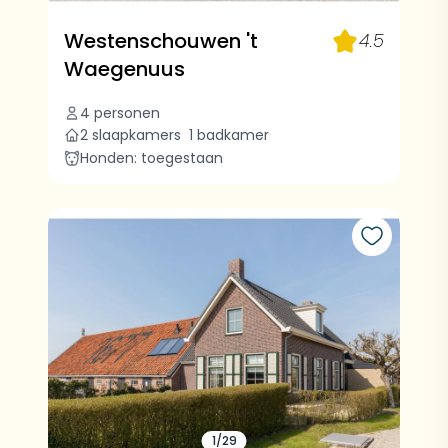
Westenschouwen 't
4.5
Waegenuus
4 personen
2 slaapkamers
1 badkamer
Honden: toegestaan
1/29