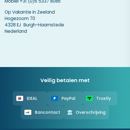
Mobiel
+31 (0)6 5337 8086
Op Vakantie in Zeeland
Hogezoom 70
4328 EJ Burgh-Haamstede
Nederland
Veilig betalen met
iDEAL
PayPal
Trustly
Bancontact
Overschrijving