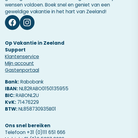
wensen voldoen. Boek snel en geniet van een
geweldige vakantie in het hart van Zeeland!
Op Vakantie in Zeeland
Support
Klantenservice
Mijn account
Gastenportaal
Bank:
Rabobank
IBAN:
NL82RABO0150135955
BIC:
RABONL2U
KvK:
71476229
BTW:
NL858730935B01
Ons snel bereiken
Telefoon
+31 (0)111 651 666