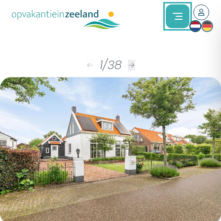
1
/
38
←
→