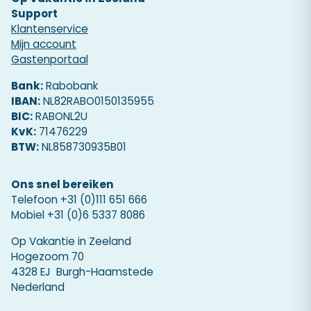
Support
Klantenservice
Mijn account
Gastenportaal
Bank:
Rabobank
IBAN:
NL82RABO0150135955
BIC:
RABONL2U
KvK:
71476229
BTW:
NL858730935B01
Ons snel bereiken
Telefoon
+31 (0)111 651 666
Mobiel
+31 (0)6 5337 8086
Op Vakantie in Zeeland
Hogezoom 70
4328 EJ Burgh-Haamstede
Nederland